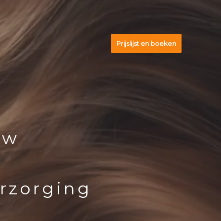
Prijslijst en boeken
uw
erzorging